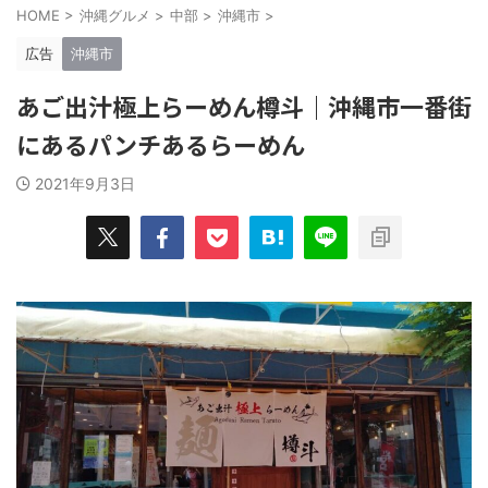
HOME
>
沖縄グルメ
>
中部
>
沖縄市
>
広告
沖縄市
あご出汁極上らーめん樽斗｜沖縄市一番街
にあるパンチあるらーめん
2021年9月3日